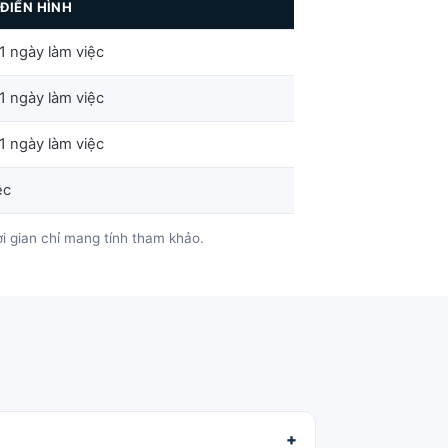
 ĐIỂN HÌNH
1 ngày làm việc
1 ngày làm việc
1 ngày làm việc
ệc
ời gian chỉ mang tính tham khảo.