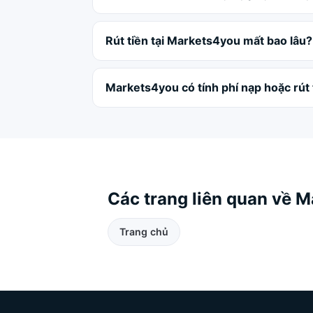
Rút tiền tại Markets4you mất bao lâu?
Markets4you có tính phí nạp hoặc rút
Các trang liên quan về 
Trang chủ