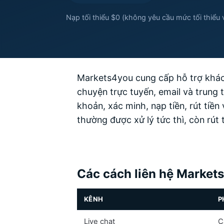
Nạp tối thiểu $0 (không yêu cầu mức tối thiểu v
Markets4you cung cấp hỗ trợ khách
chuyện trực tuyến, email và trung 
khoản, xác minh, nạp tiền, rút tiền
thường được xử lý tức thì, còn rút
Các cách liên hệ Market
KÊNH
P
Live chat
C