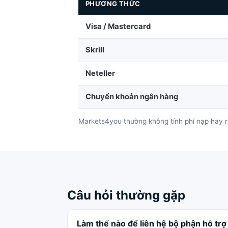
PHƯƠNG THỨC
Visa / Mastercard
Skrill
Neteller
Chuyển khoản ngân hàng
Markets4you thường không tính phí nạp hay rú
Câu hỏi thường gặp
Làm thế nào để liên hệ bộ phận hỗ tr