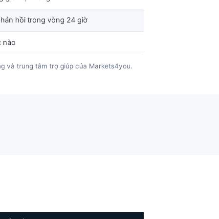
hản hồi trong vòng 24 giờ
c nào
ng và trung tâm trợ giúp của Markets4you.